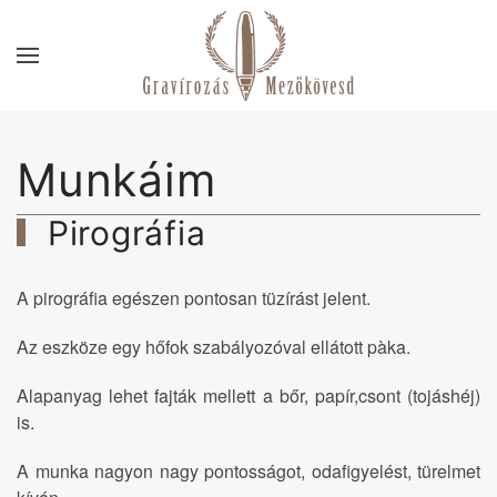
Skip to main content
Munkáim
Pirográfia
A pirográfia egészen pontosan tüzírást jelent.
Az eszköze egy hőfok szabályozóval ellátott pàka.
Alapanyag lehet fajták mellett a bőr, papír,csont (tojáshéj)
is.
A munka nagyon nagy pontosságot, odafigyelést, türelmet