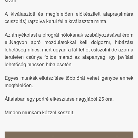
kíván.
A kiválasztott és megfelelően előkészített alapra(simára
csiszolás) rajzolva kerül fel a kiválasztott minta.
Az árnyèkolást a pirográf hőfokának szabályozásával érem
el.Nagyon apró mozdulatokkal kell dolgozni, hibázási
lehetőség nincs, mert ugyan a fát lehet csiszolni,de azon a
területen csúnya foltos marad az alapanyag, így javítási
lehetőség nincsen hiba esetén.
Egyes munkák elkészítése több órát vehet igénybe ennek
megfelelően.
Általában egy portré elkészítése nagyjából 25 óra.
Minden munkám kézzel készült.