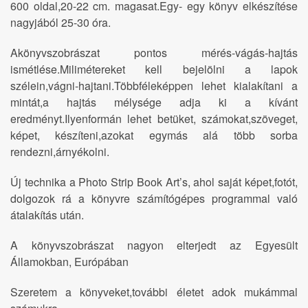
600 oldal,20-22 cm. magasat.Egy- egy könyv elkészítése
nagyjából 25-30 óra.
Akönyvszobrászat pontos mérés-vágás-hajtás
ismétlése.Milimétereket kell bejelölni a lapok
szélein,vágni-hajtani.Többféleképpen lehet kialakítani a
mintát,a hajtás mélysége adja ki a kívánt
eredményt.Ilyenformán lehet betüket, számokat,szöveget,
képet, készíteni,azokat egymás alá több sorba
rendezni,árnyékolni.
Új technika a Photo Strip Book Art’s, ahol saját képet,fotót,
dolgozok rá a könyvre számítógépes programmal való
átalakítás után.
A könyvszobrászat nagyon elterjedt az Egyesült
Államokban, Európában
Szeretem a könyveket,további életet adok mukámmal