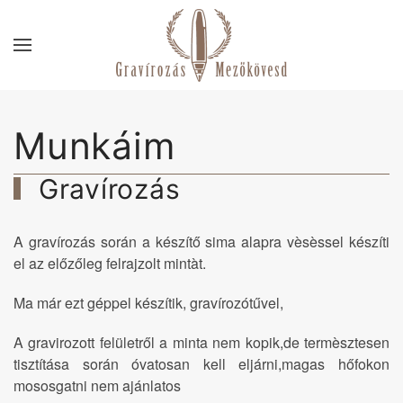
Skip to main content
Munkáim
Gravírozás
A gravírozás során a készítő sima alapra vèsèssel készíti
el az előzőleg felrajzolt mintàt.
Ma már ezt géppel készítik, gravírozótűvel,
A gravirozott felületről a minta nem kopik,de termèsztesen
tisztítása során óvatosan kell eljárni,magas hőfokon
mososgatni nem ajánlatos