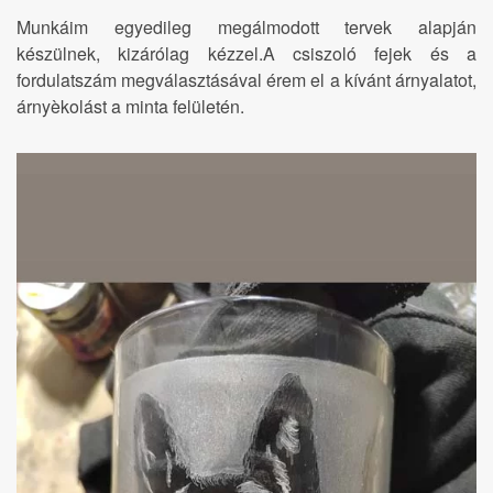
Munkáim egyedileg megálmodott tervek alapján
készülnek, kizárólag kézzel.A csiszoló fejek és a
fordulatszám megválasztásával érem el a kívánt árnyalatot,
árnyèkolást a minta felületén.